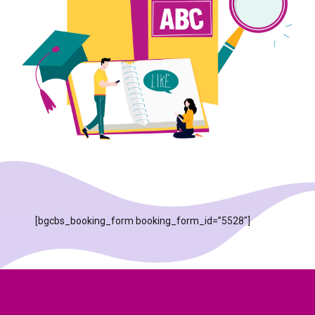
[bgcbs_booking_form booking_form_id=”5528″]